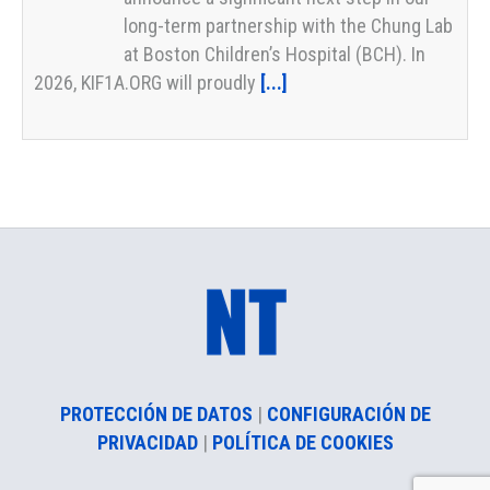
long-term partnership with the Chung Lab
at Boston Children’s Hospital (BCH). In
2026, KIF1A.ORG will proudly
[...]
April Monthly Momentum – KIF1A Day Edition!
28 abril 2026
-
dominique
It’s KIF1A Day! Every April 28th, we come
together to honor our community
on KIF1A Day—a day to celebrate our
incredible patients and raise urgent
awareness for KIF1A-Associated Neurological
Disorder (KAND) and the
[...]
PROTECCIÓN DE DATOS
|
CONFIGURACIÓN DE
PRIVACIDAD
|
POLÍTICA DE COOKIES
KIF1A Policy and Advocacy in Action: Patient and