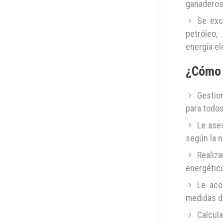
ganaderos 
Se exc
petróleo,
energía el
¿Cómo 
Gestio
para todos
Le ase
según la n
Realiz
energétic
Le aco
medidas d
Calcul