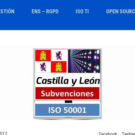
STIÓN
ENS – RGPD
ISO TI
OPEN SOURC
2017
Facebook
Twitte