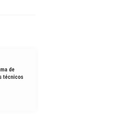
SISTEMAS DE GESTIÓN
ema de
Transformación,
s técnicos
comercialización o desarrollo
de los productos agrícolas
28 enero, 2020