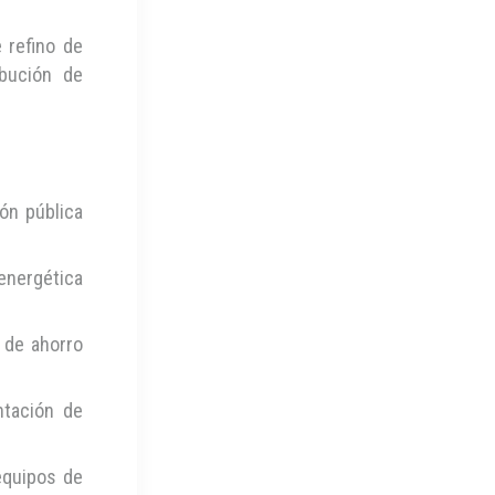
 refino de
ibución de
ón pública
energética
 de ahorro
tación de
equipos de