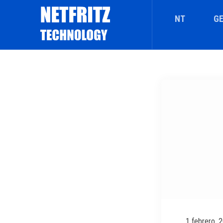
NT
GE
1 febrero, 